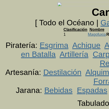
Car
[ Todo el Océano |
Ga
Clasificación
Nombre
1
Magofuxia
R
Piratería:
Esgrima
Achique
A
en Batalla
Artillería
Carp
Re
Artesanía:
Destilación
Alquim
Forr
Jarana:
Bebidas
Espadas
Tabulado