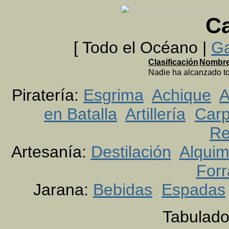
C
[ Todo el Océano |
Ga
Clasificación
Nombr
Nadie ha alcanzado to
Piratería:
Esgrima
Achique
A
en Batalla
Artillería
Carp
Re
Artesanía:
Destilación
Alquim
Forr
Jarana:
Bebidas
Espadas
Tabulado