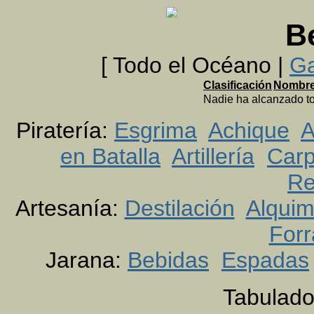
B
[ Todo el Océano |
Ga
Clasificación
Nombr
Nadie ha alcanzado to
Piratería:
Esgrima
Achique
A
en Batalla
Artillería
Carp
Re
Artesanía:
Destilación
Alquim
Forr
Jarana:
Bebidas
Espadas
Tabulado